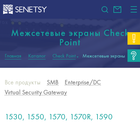
Межсетевые экраны Check
Point
Главная
Каталог
Check Point
Межсетевые экраны
Все продукты
SMB
Enterprise/DC
Virtual Security Gateway
1530, 1550, 1570, 1570R, 1590