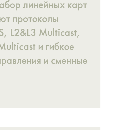
набор линейных карт
ают протоколы
, L2&L3 Multicast,
lticast и гибкое
правления и сменные