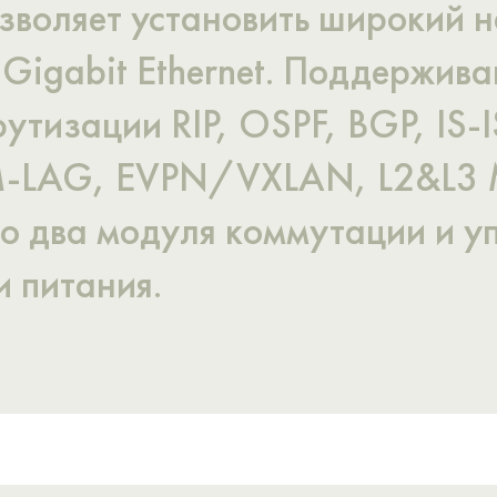
зволяет установить широкий 
0 Gigabit Ethernet. Поддержив
изации RIP, OSPF, BGP, IS-IS
-LAG, EVPN/VXLAN, L2&L3 Mu
о два модуля коммутации и у
 питания.