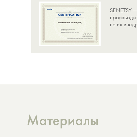
SENETSY — 
производит
по их внед
Материалы