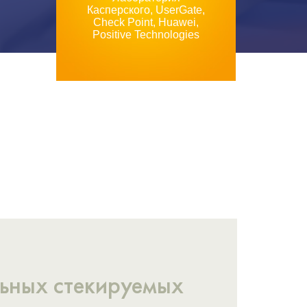
Касперского, UserGate,
Check Point, Huawei,
Positive Technologies
ьных стекируемых